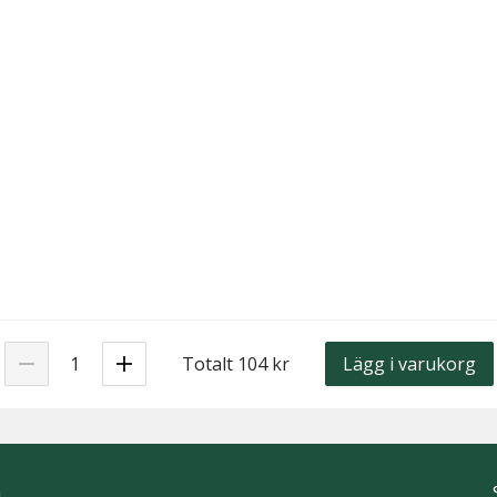
Totalt 104 kr
Lägg i varukorg
h