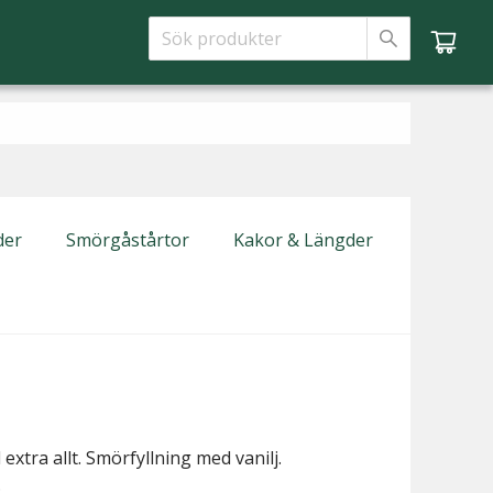
der
Smörgåstårtor
Kakor & Längder
xtra allt. Smörfyllning med vanilj.
.