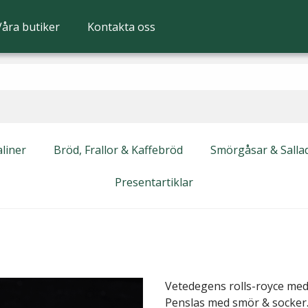
Våra butiker
Kontakta oss
liner
Bröd, Frallor & Kaffebröd
Smörgåsar & Salla
Presentartiklar
Vetedegens rolls-royce med e
Penslas med smör & socker