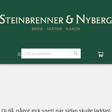
Oj då, något gick snett när sidan skulle laddas!