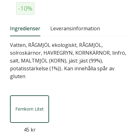
-10%
Ingredienser
Leveransinformation
Vatten, RÅGMJÖL ekologiskt, RÅGMJÖL,
solroskärnor, HAVREGRYN, KORNKÄRNOR, linfrö,
salt, MALTMJÖL (KORN), jäst: jäst (99%),
potatisstärkelse (1%)).. Kan innehålla spår av
gluten
Femkorn Litet
45 kr