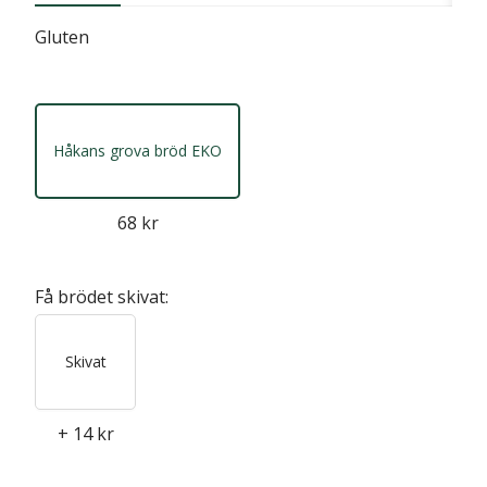
Gluten
Håkans grova bröd EKO
68 kr
Få brödet skivat:
Skivat
+
14 kr