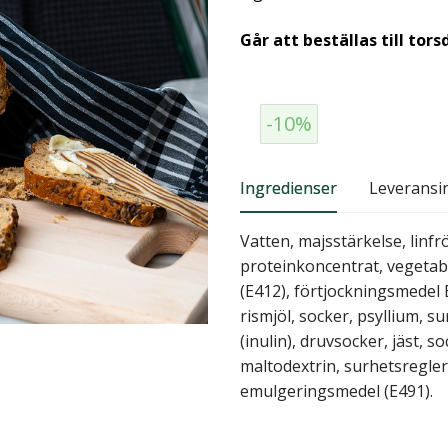
Går att beställas till tors
-10%
Ingredienser
Leveransi
Vatten, majsstärkelse, linfr
proteinkoncentrat, vegetabi
(E412), förtjockningsmedel 
rismjöl, socker, psyllium, su
(inulin), druvsocker, jäst, s
maltodextrin, surhetsregle
emulgeringsmedel (E491).