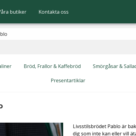
Våra butiker
Kontakta oss
ablo
liner
Bröd, Frallor & Kaffebröd
Smörgåsar & Salla
Presentartiklar
o
Livsstilsbrödet Pablo är ba
dig som inte kan eller vill ät