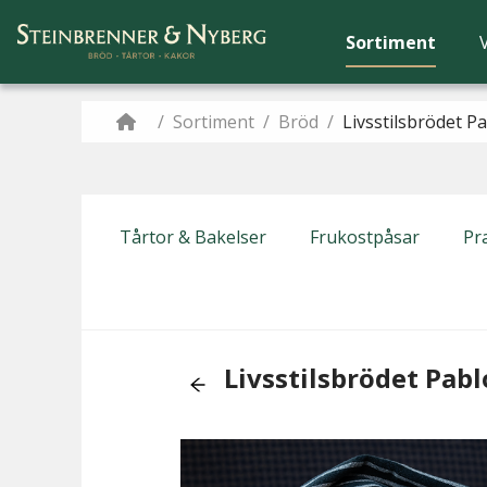
Sortiment
/
Sortiment
/
Bröd
/
Livsstilsbrödet P
Tårtor & Bakelser
Frukostpåsar
Pra
Livsstilsbrödet Pabl