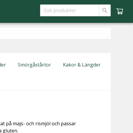
der
Smörgåstårtor
Kakor & Längder
kat på majs- och rismjöl och passar
a gluten.