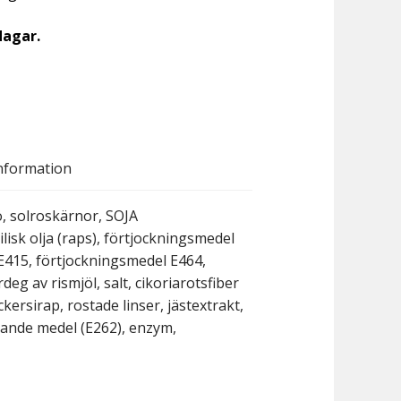
dagar.
nformation
ö, solroskärnor, SOJA
lisk olja (raps), förtjockningsmedel
E415, förtjockningsmedel E464,
rdeg av rismjöl, salt, cikoriarotsfiber
ockersirap, rostade linser, jästextrakt,
rande medel (E262), enzym,