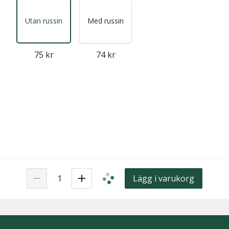
Utan russin
Med russin
75 kr
74 kr
Lägg i varukorg