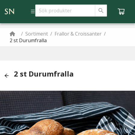
/
Sortiment
/
Frallor & Croissanter
/
2 st Durumfralla
2 st Durumfralla