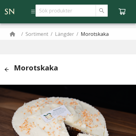
/
Sortiment
/
Längder
/
Morotskaka
Morotskaka