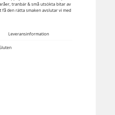
råer, tranbär & små utsökta bitar av
tt få den rätta smaken avslutar vi med
Leveransinformation
Gluten