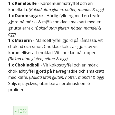
1 x Kanelbulle
- Kardemummatryffel och en
kanelkola.
(Bakad utan gluten, nötter, mandel & ägg)
1 x Dammsugare
- Härlig fyllning med en tryffel
gjord på mörk- & mjölkchoklad smaksatt med en
gnutta arrak.
(Bakad utan gluten, nötter, mandel &
ägg)
1 x Mazarin
- Mandeltryffel gjord på råmassa, vit
choklad och smör. Chokladskalet är gjort av vit
karamelliserad choklad. Vit choklad på toppen.
(Bakad utan gluten, nötter & ägg)
1 x Chokladboll
- Vit kokostryffel och en mörk
chokladtryffel gjord på havregrädde och smaksatt
med kaffe.
(Bakad utan gluten, nötter, mandel & ägg)
Säljs ej styckvis, utan bara i pralinask om 6
praliner.
-10%