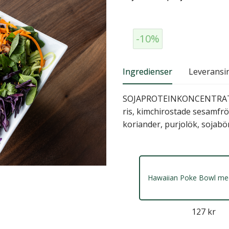
-10%
Ingredienser
Leveransi
SOJAPROTEINKONCENTRAT, gr
ris, kimchirostade sesamfrö
koriander, purjolök, sojabö
Hawaiian Poke Bowl m
127 kr