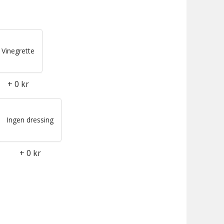
Vinegrette
+
0 kr
Ingen dressing
+
0 kr