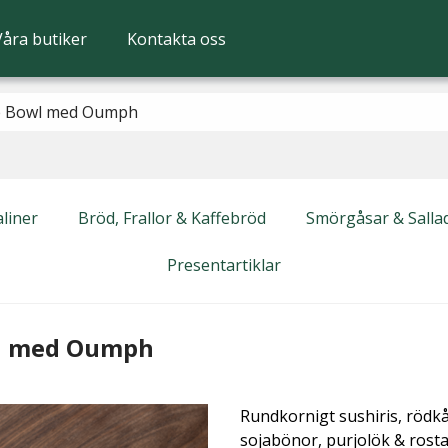
Våra butiker
Kontakta oss
e Bowl med Oumph
liner
Bröd, Frallor & Kaffebröd
Smörgåsar & Salla
Presentartiklar
l med Oumph
Rundkornigt sushiris, rödkå
sojabönor, purjolök & rost