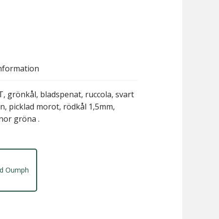
nformation
önkål, bladspenat, ruccola, svart
n, picklad morot, rödkål 1,5mm,
nor gröna .
ed Oumph