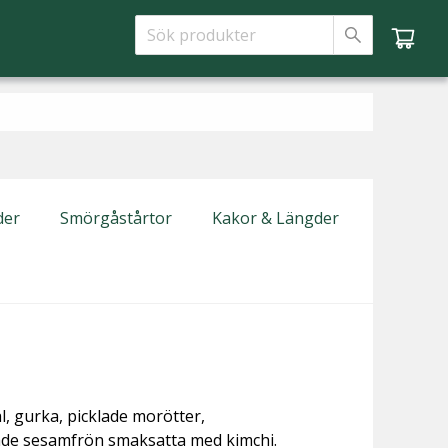
der
Smörgåstårtor
Kakor & Längder
l, gurka, picklade morötter,
ade sesamfrön smaksatta med kimchi.