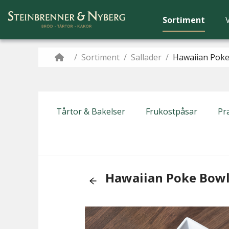
Sortiment
/
Sortiment
/
Sallader
/
Hawaiian Pok
Tårtor & Bakelser
Frukostpåsar
Pra
Hawaiian Poke Bow