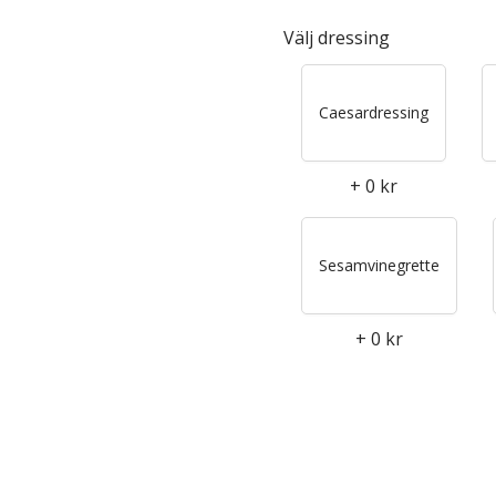
Välj dressing
Caesardressing
+
0 kr
Sesamvinegrette
+
0 kr