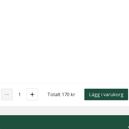
Totalt 170 kr
Lägg i varukorg
h