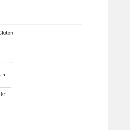
Gluten
lan
 kr