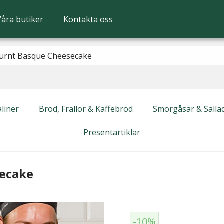
Våra butiker
Kontakta oss
urnt Basque Cheesecake
liner
Bröd, Frallor & Kaffebröd
Smörgåsar & Salla
Presentartiklar
ecake
-10%