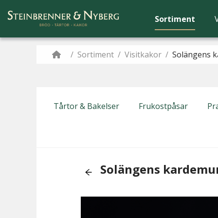
Sortiment
/
Sortiment
/
Visitkakor
/
Solängens 
Tårtor & Bakelser
Frukostpåsar
Pra
Solängens kardemu