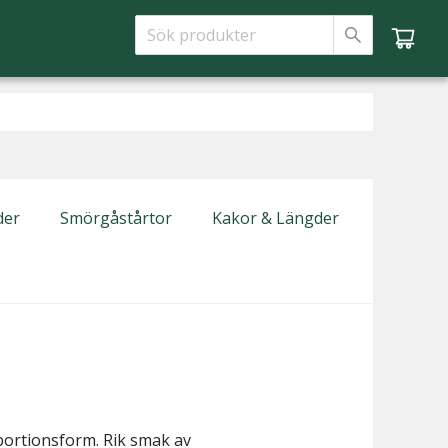
der
Smörgåstårtor
Kakor & Längder
portionsform. Rik smak av