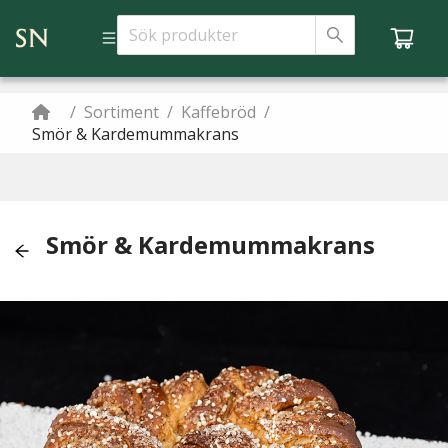
/
Sortiment
/
Kaffebröd
/
Smör & Kardemummakrans
Smör & Kardemummakrans