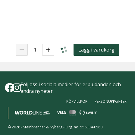
Lägg i varukorg
Följ oss i sociala medier för erbjudanden och
andra nyheter.
KÖPVILLKOR
PERSONUPPGIFTER
©
2026
-
Steinbrenner & Nyberg
- Org. no.
556334-0560